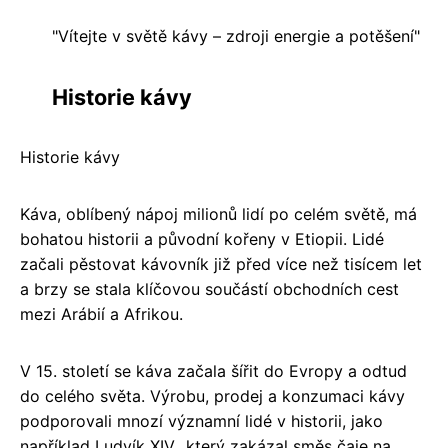
"Vítejte v světě kávy – zdroji energie a potěšení"
Historie kávy
Historie kávy
Káva, oblíbený nápoj milionů lidí po celém světě, má
bohatou historii a původní kořeny v Etiopii. Lidé
začali pěstovat kávovník již před více než tisícem let
a brzy se stala klíčovou součástí obchodních cest
mezi Arábií a Afrikou.
V 15. století se káva začala šířit do Evropy a odtud
do celého světa. Výrobu, prodej a konzumaci kávy
podporovali mnozí významní lidé v historii, jako
například Ludvík XIV., který zakázal směs čaje na