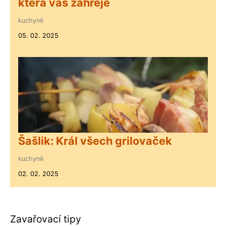
která vás zahřeje
kuchyně
05. 02. 2025
Šašlik: Král všech grilovaček
kuchyně
02. 02. 2025
Zavařovací tipy