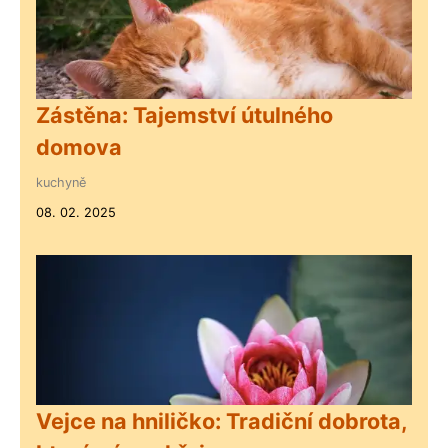
Zástěna: Tajemství útulného
domova
kuchyně
08. 02. 2025
Vejce na hniličko: Tradiční dobrota,