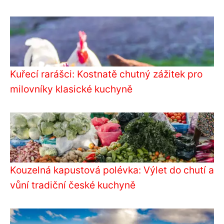
Kuřecí rarášci: Kostnatě chutný zážitek pro
milovníky klasické kuchyně
Kouzelná kapustová polévka: Výlet do chutí a
vůní tradiční české kuchyně