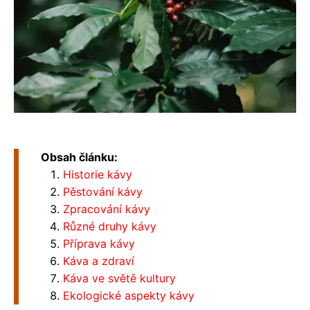
Obsah článku:
Historie kávy
Pěstování kávy
Zpracování kávy
Různé druhy kávy
Příprava kávy
Káva a zdraví
Káva ve světě kultury
Ekologické aspekty kávy