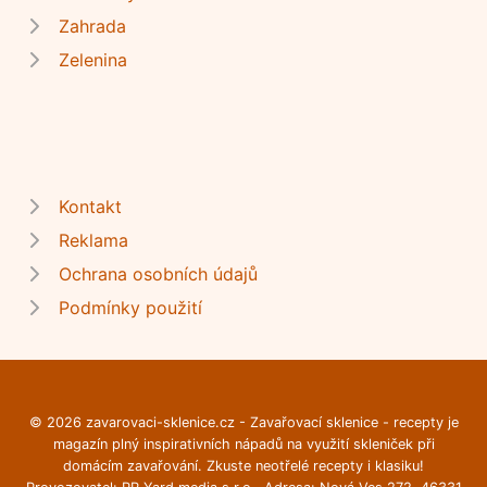
Zahrada
Zelenina
Kontakt
Reklama
Ochrana osobních údajů
Podmínky použití
© 2026 zavarovaci-sklenice.cz - Zavařovací sklenice - recepty je
magazín plný inspirativních nápadů na využití skleniček při
domácím zavařování. Zkuste neotřelé recepty i klasiku!