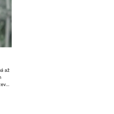
há až
n
ev...