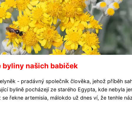
 byliny našich babiček
Pelyněk - pradávný společník člověka, jehož příběh sa
jící bylině pocházejí ze starého Egypta, kde nebyla je
 se řekne artemisia, málokdo už dnes ví, že tenhle náz