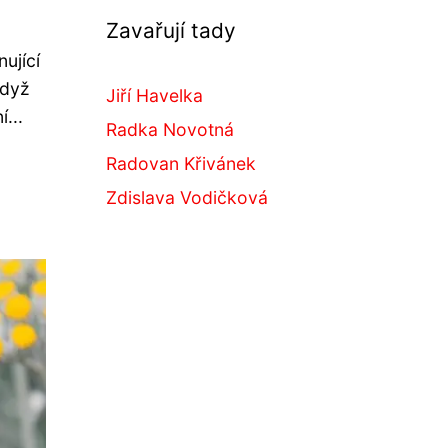
?
Zavařují tady
ující
Když
Jiří Havelka
...
Radka Novotná
Radovan Křivánek
Zdislava Vodičková