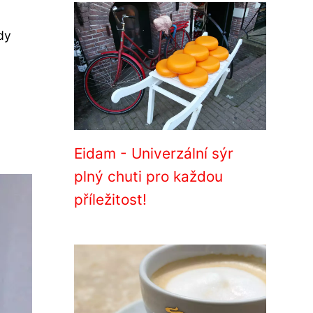
dy
Eidam - Univerzální sýr
plný chuti pro každou
příležitost!