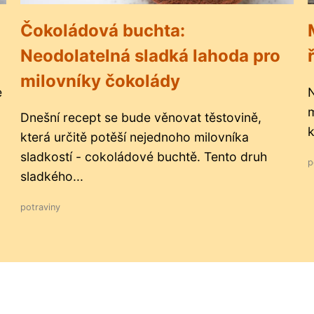
Čokoládová buchta:
Neodolatelná sladká lahoda pro
milovníky čokolády
e
N
m
Dnešní recept se bude věnovat těstovině,
k
která určitě potěší nejednoho milovníka
sladkostí - cokoládové buchtě. Tento druh
p
sladkého...
potraviny