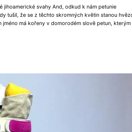
rné jihoamerické svahy And, odkud k nám petunie
dy tušil, že se z těchto skromných květin stanou hvěz
jich jméno má kořeny v domorodém slově petun, kterým