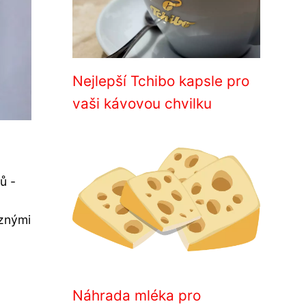
Nejlepší Tchibo kapsle pro
vaši kávovou chvilku
ů -
uznými
Náhrada mléka pro