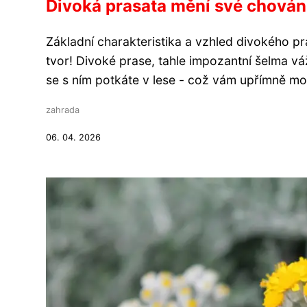
Divoká prasata mění své chování
Základní charakteristika a vzhled divokého pra
tvor! Divoké prase, tahle impozantní šelma vá
se s ním potkáte v lese - což vám upřímně moc
zahrada
06. 04. 2026