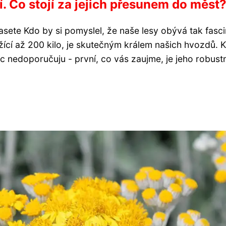
. Co stojí za jejich přesunem do měst
sete Kdo by si pomyslel, že naše lesy obývá tak fascin
žící až 200 kilo, je skutečným králem našich hvozdů. 
 nedoporučuju - první, co vás zaujme, je jeho robustní