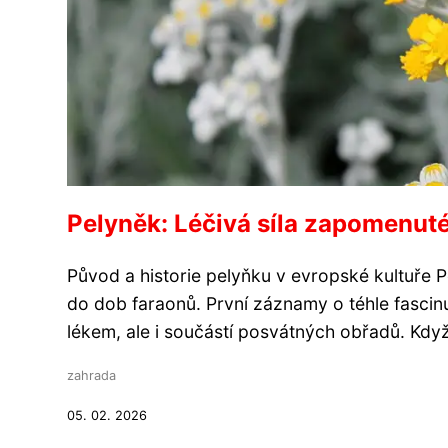
Pelyněk: Léčivá síla zapomenuté
Původ a historie pelyňku v evropské kultuře 
do dob faraonů. První záznamy o téhle fascinu
lékem, ale i součástí posvátných obřadů. Když
zahrada
05. 02. 2026