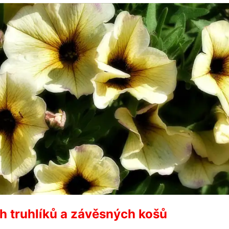
ch truhlíků a závěsných košů