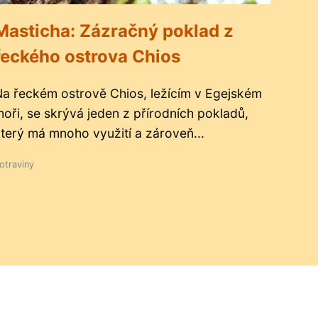
Masticha: Zázračný poklad z
řeckého ostrova Chios
a řeckém ostrově Chios, ležícím v Egejském
oři, se skrývá jeden z přírodních pokladů,
terý má mnoho využití a zároveň...
otraviny