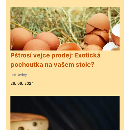
Pštrosí vejce prodej: Exotická
pochoutka na vašem stole?
potraviny
26. 06. 2024