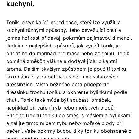
kuchyni.
Tonik je vynikající ingredience, který lze využít v
kuchyni různými způsoby. Jeho osvěžující chuť a
jemná hořkost přidávají pokrmům zajímavou dimenzi.
Jedním z nejlepších způsobů, jak využít tonik, je
přidat ho do marinád pro maso nebo zeleninu. Tonik
pomáhá změkčit vlákna a dodává jídlu pikantní
aroma. Dalším skvělým způsobem je použití toniku
jako náhražky za octovou složku ve salátových
dressinzích. Místo běžného octa přidejte do
dressinku trochu toniku a okořeňte bylinkami podle
chuti. Tonik také může být součástí omáček,
například při vaření ryb nebo mořských plodů.
Přidejte trochu toniku do směsi s máslem a bylinkami
a zalijte tímto mixem rybu nebo mořské plody při
pečení. Vaše pokrmy budou díky toniku obohacené o
nové lahodné nuance chuti.