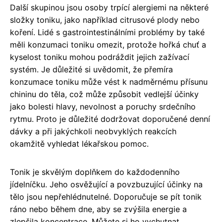
Další skupinou jsou osoby trpící alergiemi na některé
složky toniku, jako například citrusové plody nebo
koření. Lidé s gastrointestinálními problémy by také
měli konzumaci toniku omezit, protože hořká chuť a
kyselost toniku mohou podráždit jejich zažívací
systém. Je důležité si uvědomit, že přemíra
konzumace toniku může vést k nadměrnému přísunu
chininu do těla, což může způsobit vedlejší účinky
jako bolesti hlavy, nevolnost a poruchy srdečního
rytmu. Proto je důležité dodržovat doporučené denní
dávky a při jakýchkoli neobvyklých reakcích
okamžitě vyhledat lékařskou pomoc.
Tonik je skvělým doplňkem do každodenního
jídelníčku. Jeho osvěžující a povzbuzující účinky na
tělo jsou nepřehlédnutelné. Doporučuje se pít tonik
ráno nebo během dne, aby se zvýšila energie a
zlepšila koncentrace. Můžete si ho vychutnat