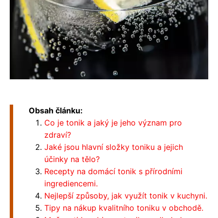
Obsah článku:
Co je tonik a jaký je jeho význam pro
zdraví?
Jaké jsou hlavní složky toniku a jejich
účinky na tělo?
Recepty na domácí tonik s přírodními
ingrediencemi.
Nejlepší způsoby, jak využít tonik v kuchyni.
Tipy na nákup kvalitního toniku v obchodě.