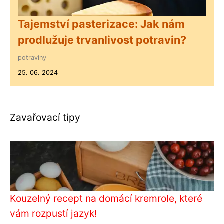
Tajemství pasterizace: Jak nám
prodlužuje trvanlivost potravin?
potraviny
25. 06. 2024
Zavařovací tipy
Kouzelný recept na domácí kremrole, které
vám rozpustí jazyk!