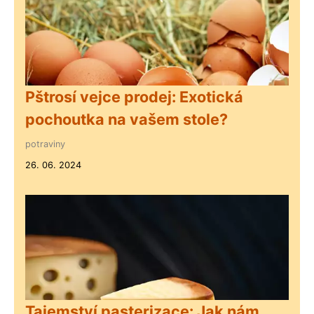
Pštrosí vejce prodej: Exotická
pochoutka na vašem stole?
potraviny
26. 06. 2024
Tajemství pasterizace: Jak nám