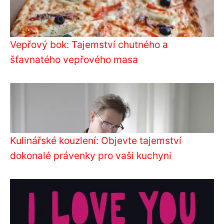
Vepřový bok: Tajemství chutného a
šťavnatého vepřového masa
Kulinářské kouzlení: Objevte tajemství
dokonalé právenky pro vaši kuchyni