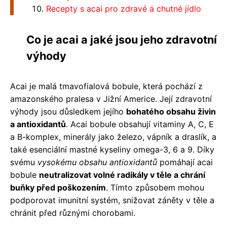
Recepty s acai pro zdravé a chutné jídlo
Co je acai a jaké jsou jeho zdravotní
výhody
Acai je malá tmavofialová bobule, která pochází z
amazonského pralesa v Jižní Americe. Její zdravotní
výhody jsou důsledkem jejího
bohatého obsahu živin
a antioxidantů
. Acai bobule obsahují vitaminy A, C, E
a B-komplex, minerály jako železo, vápník a draslík, a
také esenciální mastné kyseliny omega-3, 6 a 9. Díky
svému
vysokému obsahu antioxidantů
pomáhají acai
bobule
neutralizovat volné radikály v těle a chrání
buňky před poškozením
. Tímto způsobem mohou
podporovat imunitní systém, snižovat záněty v těle a
chránit před různými chorobami.