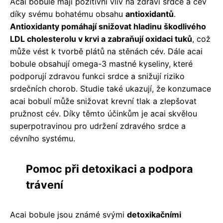
Acai bobule mají pozitivní vliv na zdraví srdce a cév
díky svému bohatému obsahu
antioxidantů
.
Antioxidanty pomáhají snižovat hladinu škodlivého
LDL cholesterolu v krvi a zabraňují oxidaci tuků
, což
může vést k tvorbě plátů na stěnách cév. Dále acai
bobule obsahují omega-3 mastné kyseliny, které
podporují zdravou funkci srdce a snižují riziko
srdečních chorob. Studie také ukazují, že konzumace
acai bobulí může snižovat krevní tlak a zlepšovat
pružnost cév. Díky těmto účinkům je acai skvělou
superpotravinou pro udržení zdravého srdce a
cévního systému.
Pomoc při detoxikaci a podpora
trávení
Acai bobule jsou známé svými
detoxikačními