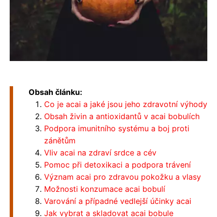
Obsah článku:
Co je acai a jaké jsou jeho zdravotní výhody
Obsah živin a antioxidantů v acai bobulích
Podpora imunitního systému a boj proti
zánětům
Vliv acai na zdraví srdce a cév
Pomoc při detoxikaci a podpora trávení
Význam acai pro zdravou pokožku a vlasy
Možnosti konzumace acai bobulí
Varování a případné vedlejší účinky acai
Jak vybrat a skladovat acai bobule