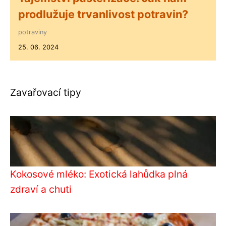
prodlužuje trvanlivost potravin?
potraviny
25. 06. 2024
Zavařovací tipy
Kokosové mléko: Exotická lahůdka plná
zdraví a chuti