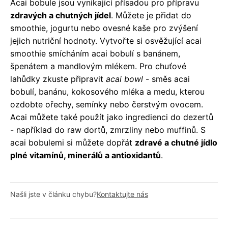
Acai bobule jsou vynikající přísadou pro přípravu
zdravých a chutných jídel
. Můžete je přidat do
smoothie, jogurtu nebo ovesné kaše pro zvýšení
jejich nutriční hodnoty. Vytvořte si osvěžující acai
smoothie smícháním acai bobulí s banánem,
špenátem a mandlovým mlékem. Pro chuťové
lahůdky zkuste připravit
acai bowl
- směs acai
bobulí, banánu, kokosového mléka a medu, kterou
ozdobte ořechy, semínky nebo čerstvým ovocem.
Acai můžete také použít jako ingredienci do dezertů
- například do raw dortů, zmrzliny nebo muffinů. S
acai bobulemi si můžete dopřát
zdravé a chutné jídlo
plné vitamínů, minerálů a antioxidantů
.
Našli jste v článku chybu?
Kontaktujte nás