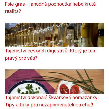
Foie gras - lahodná pochoutka nebo krutá
realita?
Tajemství českých digestivů: Který je ten
pravý pro vás?
Tajemství dokonalé škvarkové pomazánky:
Tipy a triky pro nezapomenutelnou chuť!