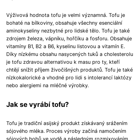
Výživová hodnota tofu je velmi významná. Tofu je
bohaté na bílkoviny, obsahuje všechny esenciální
aminokyseliny nezbytné pro lidské tělo. Tofu je také
zdrojem železa, vápníku, hořčíku a fosforu. Obsahuje
vitamíny B1, B2 a B6, kyselinu listovou a vitamín E.
Díky nízkému obsahu nasycených tuků a cholesterolu
je tofu zdravou alternativou k masu pro ty, kteří
chtějí snížit příjem živočišných produktů. Tofu je také
nízkokalorické a vhodné pro lidi s intolerancí laktózy
nebo alergiemi na mléčné výrobky.
Jak se vyrábí tofu?
Tofu je tradiční asijský produkt získávaný srážením
sójového mléka. Proces výroby začíná namočením
sójových bobů ve vodě a následným rozmixováním