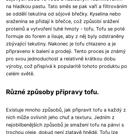
na hladkou pastu. Tato směs se pak vaří a filtrováním
se oddělí tekutina od sójové břečky. Kyselina nebo
sraženina se přidají k břečce, což způsobí srážení
proteinů a vytvoření tuhé hmoty - tofu. Tofu se poté
formuje do forem a lisuje, aby z něj byly odstraněny
zbývající tekutiny. Nakonec je tofu chlazeno a je
připraveno k balení a prodeji. Tento proces je známý
pro svou jednoduchost a relativně krátkou dobu
výroby, což přispívá k popularitě tohoto produktu po
celém světě.
Různé způsoby přípravy tofu.
Existuje mnoho způsobů, jak připravit tofu a každý z
nich může ovlivnit jeho chuť a texturu. Jedním z
nejoblíbenějších způsobů je smažení tofu na pánvi s
trochou oleje, dokud není zlatavě hnědé. Tofu lze