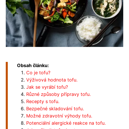
Obsah článku:
Co je tofu?
Výživová hodnota tofu.
Jak se vyrábí tofu?
Různé způsoby přípravy tofu.
Recepty s tofu.
Bezpečné skladování tofu.
Možné zdravotní výhody tofu.
Potenciální alergické reakce na tofu.