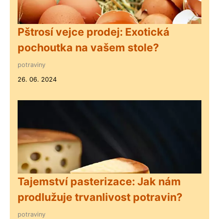
Pštrosí vejce prodej: Exotická
pochoutka na vašem stole?
potraviny
26. 06. 2024
Tajemství pasterizace: Jak nám
prodlužuje trvanlivost potravin?
potraviny