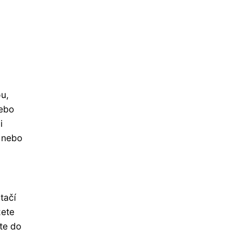
u,
nebo
i
e nebo
tačí
žete
te do