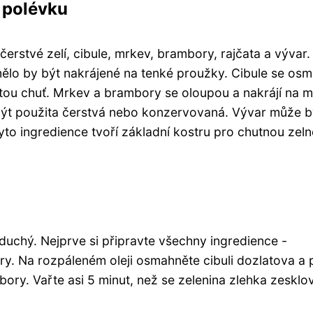
 polévku
erstvé zelí, cibule, mrkev, brambory, rajčata a vývar.
 mělo by být nakrájené na tenké proužky. Cibule se os
tou chuť. Mrkev a brambory se oloupou a nakrájí na m
být použita čerstvá nebo konzervovaná. Vývar může b
to ingredience tvoří základní kostru pro chutnou zel
oduchý. Nejprve si připravte všechny ingredience -
ory. Na rozpáleném oleji osmahněte cibuli dozlatova a 
ory. Vařte asi 5 minut, než se zelenina zlehka zesklov