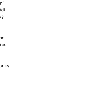
ní
ádi
vý
ého
řecí
priky.