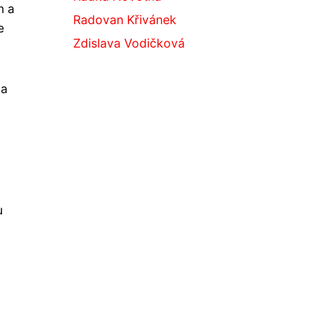
n a
Radovan Křivánek
e
Zdislava Vodičková
na
u