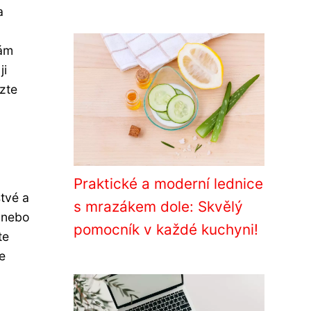
a
vám
ji
zte
Praktické a moderní lednice
stvé a
s mrazákem dole: Skvělý
é nebo
pomocník v každé kuchyni!
te
e