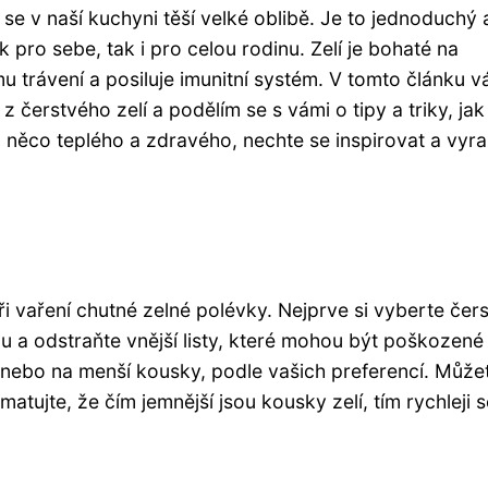
é se v naší kuchyni těší velké oblibě. Je to jednoduchý 
 pro sebe, tak i pro celou rodinu. Zelí je bohaté na
mu trávení a posiluje imunitní systém. V tomto článku 
čerstvého zelí a podělím se s vámi o tipy a triky, jak 
 něco teplého a zdravého, nechte se inspirovat a vyra
ři vaření chutné zelné polévky. Nejprve si vyberte čer
u a odstraňte vnější listy, které mohou být poškozen
y nebo na menší kousky, podle vašich preferencí. Může
atujte, že čím jemnější jsou kousky zelí, tím rychleji s