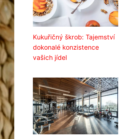
Kukuřičný škrob: Tajemství
dokonalé konzistence
vašich jídel