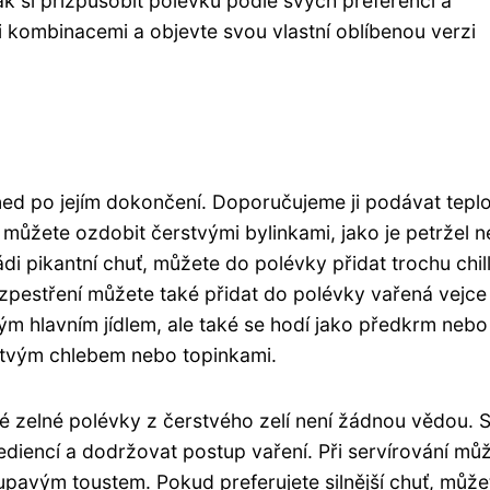
k si přizpůsobit polévku podle svých preferencí a
 kombinacemi a objevte svou vlastní oblíbenou verzi
ed po jejím dokončení. Doporučujeme ji podávat teplo
 můžete ozdobit čerstvými bylinkami, jako je petržel 
di pikantní chuť, můžete do polévky přidat trochu chill
zpestření můžete také přidat do polévky vařená vejc
m hlavním jídlem, ale také se hodí jako předkrm nebo
stvým chlebem nebo topinkami.
é zelné polévky z čerstvého zelí není žádnou vědou. S
ediencí a dodržovat postup vaření. Při servírování mů
pavým toustem. Pokud preferujete silnější chuť, může