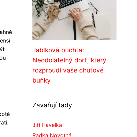
mahně
enší
ýt
Jablková buchta:
nou
Neodolatelný dort, který
rozproudí vaše chuťové
buňky
Zavařují tady
poté
atí.
Jiří Havelka
Radka Novotná