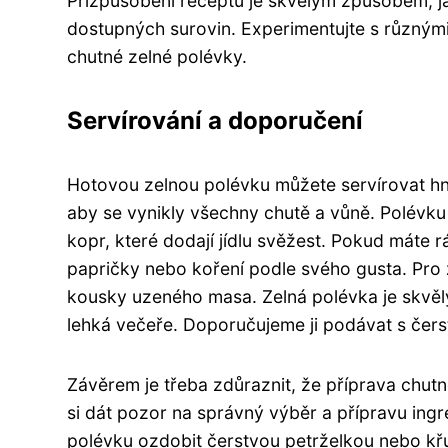
Přizpůsobení receptu je skvělým způsobem, ja
dostupných surovin. Experimentujte s různými
chutné zelné polévky.
Servírování a doporučení
Hotovou zelnou polévku můžete servírovat hn
aby se vynikly všechny chutě a vůně. Polévku
kopr, které dodají jídlu svěžest. Pokud máte rá
papričky nebo koření podle svého gusta. Pro 
kousky uzeného masa. Zelná polévka je skvělý
lehká večeře. Doporučujeme ji podávat s čer
Závěrem je třeba zdůraznit, že příprava chutn
si dát pozor na správný výběr a přípravu ingr
polévku ozdobit čerstvou petrželkou nebo křu