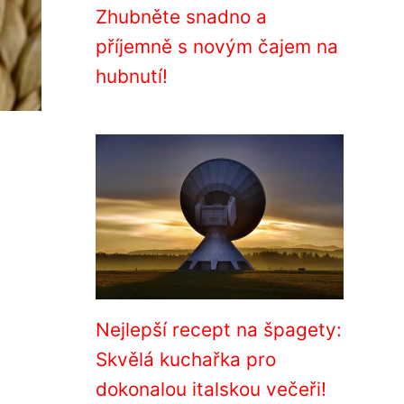
Zhubněte snadno a
příjemně s novým čajem na
hubnutí!
Nejlepší recept na špagety:
Skvělá kuchařka pro
dokonalou italskou večeři!