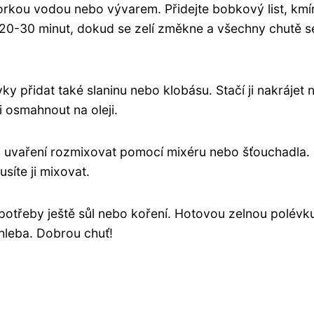
 horkou vodou nebo vývarem. Přidejte bobkový list, kmí
i 20-30 minut, dokud se zelí změkne a všechny chutě s
ky přidat také slaninu nebo klobásu. Stačí ji nakrájet 
 osmahnout na oleji.
o uvaření rozmixovat pomocí mixéru nebo šťouchadla.
síte ji mixovat.
 potřeby ještě sůl nebo koření. Hotovou zelnou polévk
leba. Dobrou chuť!