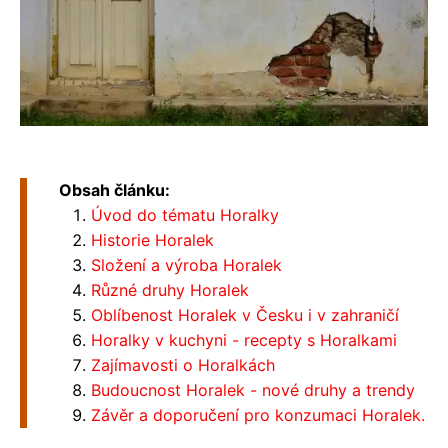
Obsah článku:
Úvod do tématu Horalky
Historie Horalek
Složení a výroba Horalek
Různé druhy Horalek
Oblíbenost Horalek v Česku i v zahraničí
Horalky v kuchyni - recepty s Horalkami
Zajímavosti o Horalkách
Budoucnost Horalek - nové druhy a trendy
Závěr a doporučení pro konzumaci Horalek.