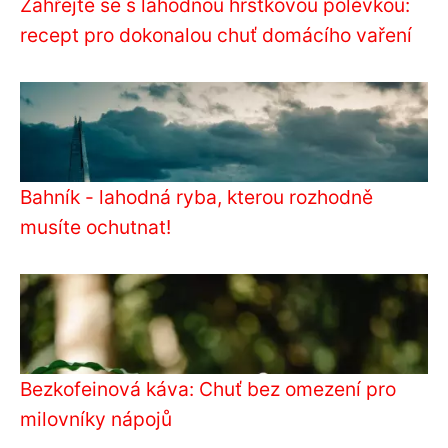
Zahřejte se s lahodnou hrstkovou polévkou:
recept pro dokonalou chuť domácího vaření
Bahník - lahodná ryba, kterou rozhodně
musíte ochutnat!
Bezkofeinová káva: Chuť bez omezení pro
milovníky nápojů