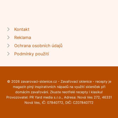
Kontakt
Reklama
Ochrana osobních údajů
Podmínky použití
© 2026 zavarovaci-sklenice.cz - Zavařovací sklenice - recepty je
magazín plný inspirativních nápadů na využití skleniček při
domácím zavařování. Zkuste neotřelé recepty i klasiku!
Provozovatel: PR Yard media s.r.o., Adresa: Nová Ves 272, 46331
Nová Ves, IČ: 07840772, DIČ: CZ07840772