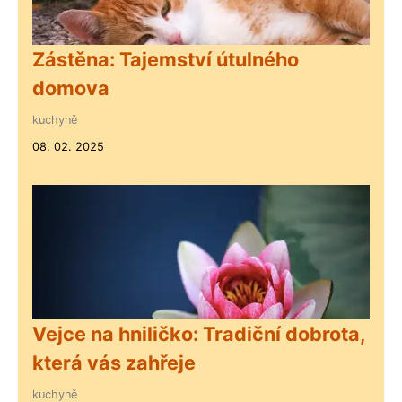
Zástěna: Tajemství útulného
domova
kuchyně
08. 02. 2025
Vejce na hniličko: Tradiční dobrota,
která vás zahřeje
kuchyně