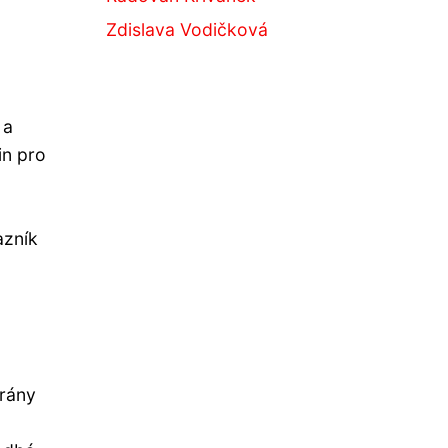
Zdislava Vodičková
 a
in pro
azník
írány