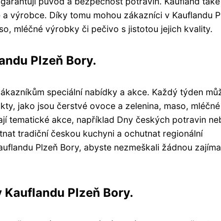
ří garantují původ a bezpečnost potravin. Kaufland tak
e a výrobce. Díky tomu mohou zákazníci v Kauflandu P
, mléčné výrobky či pečivo s jistotou jejich kvality.
landu Plzeň Bory.
zákazníkům speciální nabídky a akce. Každý týden mů
ty, jako jsou čerstvé ovoce a zelenina, maso, mléčné
jí tematické akce, například Dny českých potravin ne
tnat tradiční českou kuchyni a ochutnat regionální
 Kauflandu Plzeň Bory, abyste nezmeškali žádnou zajím
 Kauflandu Plzeň Bory.