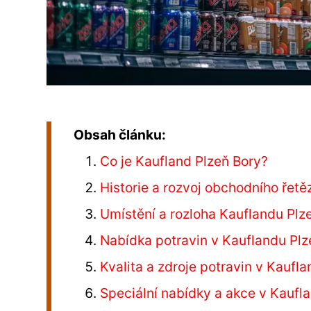
Obsah článku:
Co je Kaufland Plzeň Bory?
Historie a rozvoj obchodního řetě
Umístění a rozloha Kauflandu Plze
Nabídka potravin v Kauflandu Plz
Kvalita a zdroje potravin v Kaufla
Speciální nabídky a akce v Kaufla