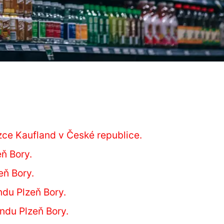
zce Kaufland v České republice.
ň Bory.
eň Bory.
ndu Plzeň Bory.
ndu Plzeň Bory.