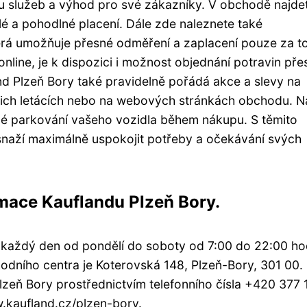
ou služeb a výhod pro své zákazníky. V obchodě najde
é a pohodlné placení. Dále zde naleznete také
rá umožňuje přesné odměření a zaplacení pouze za to
 online, je k dispozici i možnost objednání potravin pře
nd Plzeň Bory také pravidelně pořádá akce a slevy na
ejich letácích nebo na webových stránkách obchodu. N
né parkování vašeho vozidla během nákupu. S těmito
snaží maximálně uspokojit potřeby a očekávání svých
rmace Kauflandu Plzeň Bory.
y každý den od pondělí do soboty od 7:00 do 22:00 ho
odního centra je Koterovská 148, Plzeň-Bory, 301 00.
lzeň Bory prostřednictvím telefonního čísla +420 377 
.kaufland.cz/plzen-bory.