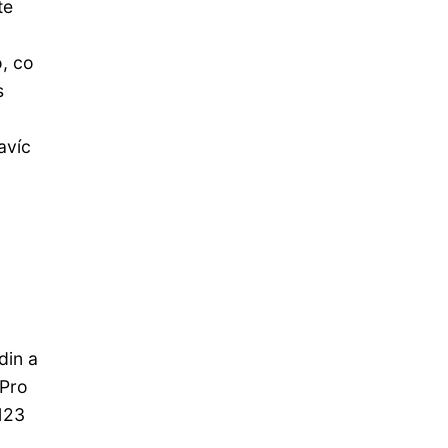
te
, co
s
avíc
din a
 Pro
123