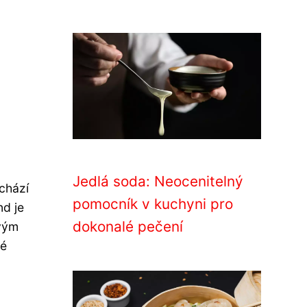
Jedlá soda: Neocenitelný
chází
pomocník v kuchyni pro
nd je
dokonalé pečení
ivým
ré