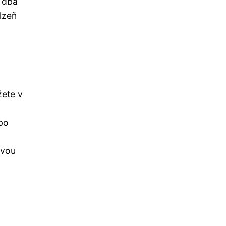
é dbá
lzeň
žete v
bo
avou