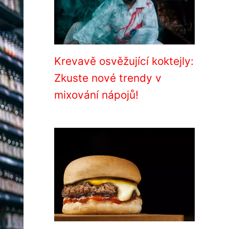
Krevavě osvěžující koktejly:
Zkuste nové trendy v
mixování nápojů!