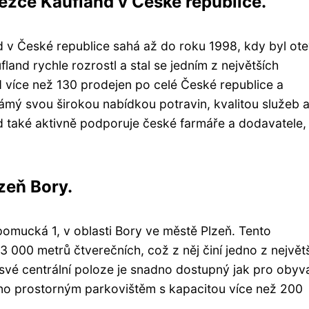
tězce Kaufland v České republice.
d v České republice sahá až do roku 1998, kdy byl ot
and rychle rozrostl a stal se jedním z největších
 více než 130 prodejen po celé České republice a
námý svou širokou nabídkou potravin, kvalitou služeb 
d také aktivně podporuje české farmáře a dodavatele,
zeň Bory.
omucká 1, v oblasti Bory ve městě Plzeň. Tento
3 000 metrů čtverečních, což z něj činí jedno z největ
y své centrální poloze je snadno dostupný jak pro obyv
štěno prostorným parkovištěm s kapacitou více než 200