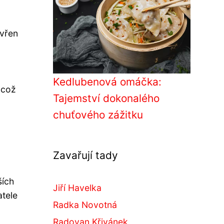
evřen
a
Kedlubenová omáčka:
 což
Tajemství dokonalého
chuťového zážitku
Zavařují tady
ších
Jiří Havelka
atele
Radka Novotná
Radovan Křivánek