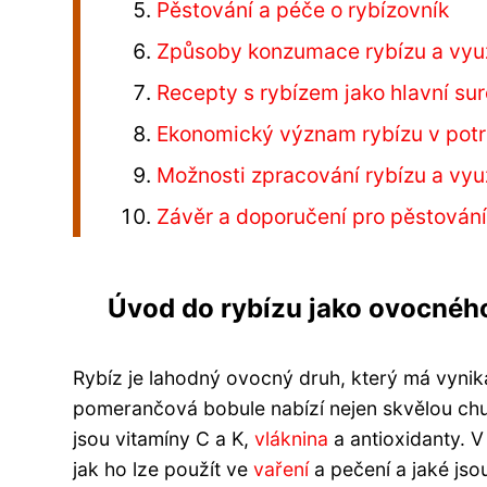
Pěstování a péče o rybízovník
Způsoby konzumace rybízu a využ
Recepty s rybízem jako hlavní su
Ekonomický význam rybízu v pot
Možnosti zpracování rybízu a využ
Závěr a doporučení pro pěstování
Úvod do rybízu jako ovocnéh
Rybíz je lahodný ovocný druh, který má vynik
pomerančová bobule nabízí nejen skvělou chu
jsou vitamíny C a K,
vláknina
a antioxidanty. V
jak ho lze použít ve
vaření
a pečení a jaké jso