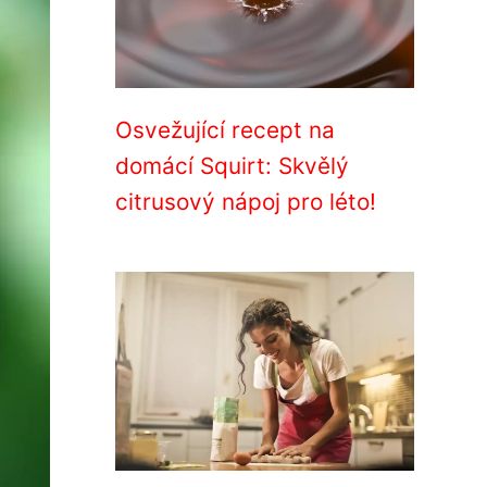
Osvežující recept na
domácí Squirt: Skvělý
citrusový nápoj pro léto!