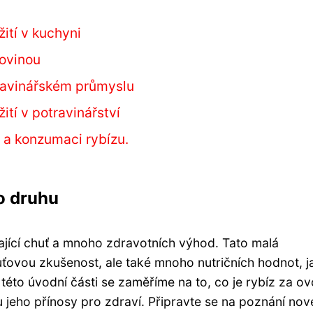
ití v kuchyni
rovinou
ravinářském průmyslu
ití v potravinářství
 a konzumaci rybízu.
o druhu
ající chuť a mnoho zdravotních výhod. Tato malá
ťovou zkušenost, ale také mnoho nutričních hodnot, j
 této úvodní části se zaměříme na to, co je rybíz za ov
u jeho přínosy pro zdraví. Připravte se na poznání no