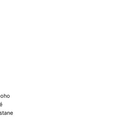
noho
é
stane