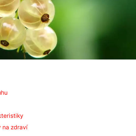
uhu
teristiky
v na zdraví