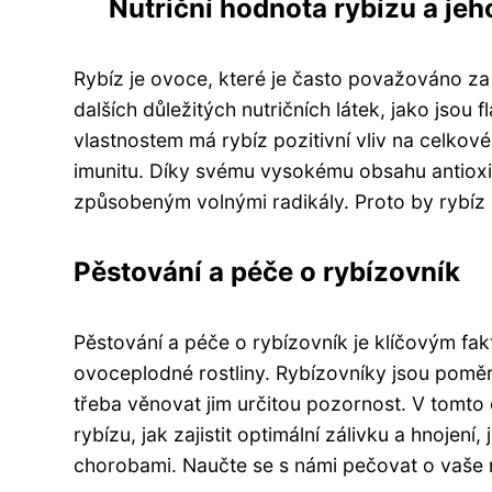
Nutriční hodnota rybízu a jeho
Rybíz je ovoce, které je často považováno z
dalších důležitých nutričních látek, jako jsou
vlastnostem má rybíz pozitivní vliv na celkov
imunitu. Díky svému vysokému obsahu antiox
způsobeným volnými radikály. Proto by rybíz 
Pěstování a péče o rybízovník
Pěstování a péče o rybízovník je klíčovým fakt
ovoceplodné rostliny. Rybízovníky jsou poměr
třeba věnovat jim určitou pozornost. V tomto 
rybízu, jak zajistit optimální zálivku a hnojení
chorobami. Naučte se s námi pečovat o vaše ry