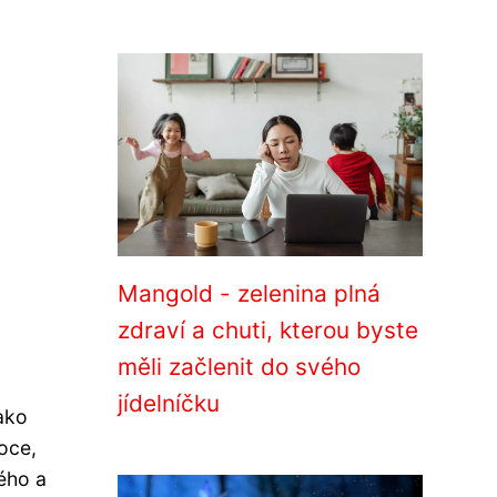
Mangold - zelenina plná
zdraví a chuti, kterou byste
měli začlenit do svého
jídelníčku
ako
oce,
vého a