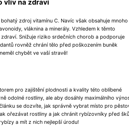
 vliv na zdraví
a bohatý zdroj vitamínu C. Navíc však obsahuje mnoho
 flavonoidy, vláknina a minerály. Vzhledem k těmto
é zdraví. Snižuje riziko srdečních chorob a podporuje
idantů rovněž chrání tělo před poškozením buněk
neměl chybět ve vaší stravě!
orem pro zajištění plodnosti a kvality této oblíbené
ně odolné rostliny, ale aby dosáhly maximálního výnos
článku se dozvíte, jak správně vybrat místo pro pěsto
, jak ořezávat rostliny a jak chránit rybízovníky před šk
bízy a mít z nich nejlepší úrodu!