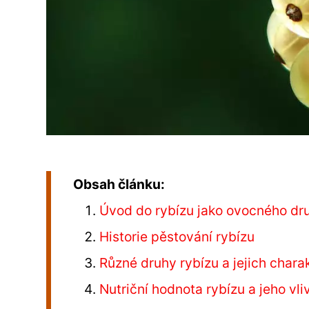
Obsah článku:
Úvod do rybízu jako ovocného dr
Historie pěstování rybízu
Různé druhy rybízu a jejich charak
Nutriční hodnota rybízu a jeho vli