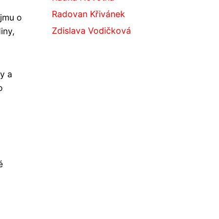
Radovan Křivánek
ájmu o
Zdislava Vodičková
iny,
y a
o
é