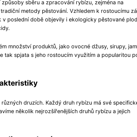
ční způsoby sběru a zpracování rybízu, zejména na
tradiční metody pěstování. Vzhledem k rostoucímu z
 v poslední době objevily i ekologicky pěstované plod
idy.
ém množství produktů, jako ovocné džusy, sirupy, jam
je tak spjata s jeho rostoucím využitím a popularitou p
akteristiky
v různých druzích. Každý druh rybízu má své specifick
tavíme několik nejrozšířenějších druhů rybízu a jejich