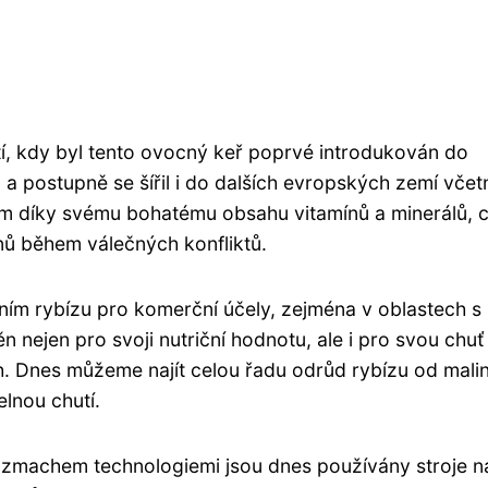
etí, kdy byl tento ovocný keř poprvé introdukován do
a postupně se šířil i do dalších evropských zemí včet
ním díky svému bohatému obsahu vitamínů a minerálů, 
ínů během válečných konfliktů.
áním rybízu pro komerční účely, zejména v oblastech s
 nejen pro svoji nutriční hodnotu, ale i pro svou chuť
h. Dnes můžeme najít celou řadu odrůd rybízu od mali
elnou chutí.
 rozmachem technologiemi jsou dnes používány stroje n