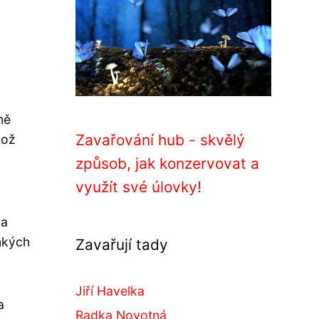
ně
Zavařování hub - skvělý
což
způsob, jak konzervovat a
využít své úlovky!
 a
nkých
Zavařují tady
Jiří Havelka
a
Radka Novotná