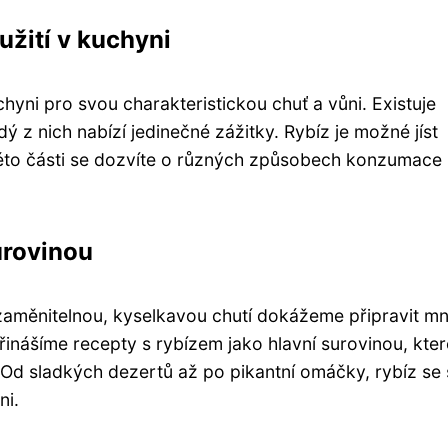
žití v kuchyni
hyni pro svou charakteristickou chuť a vůni. Existuje
z nich nabízí jedinečné zážitky. Rybíz je možné jíst
 této části se dozvíte o různých způsobech konzumace
urovinou
nezaměnitelnou, kyselkavou chutí dokážeme připravit m
inášíme recepty s rybízem jako hlavní surovinou, kter
d sladkých dezertů až po pikantní omáčky, rybíz se 
ni.