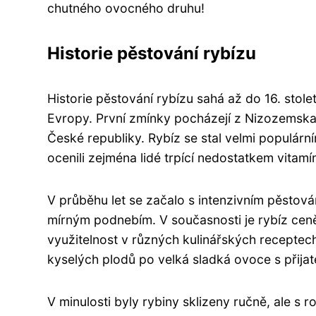
chutného ovocného druhu!
Historie pěstování rybízu
Historie pěstování rybízu sahá až do 16. stol
Evropy. První zmínky pocházejí z Nizozemska 
České republiky. Rybíz se stal velmi populár
ocenili zejména lidé trpící nedostatkem vitam
V průběhu let se začalo s intenzivním pěstov
mírným podnebím. V současnosti je rybíz ceněn
využitelnost v různých kulinářských receptec
kyselých plodů po velká sladká ovoce s přijat
V minulosti byly rybiny sklizeny ručně, ale s