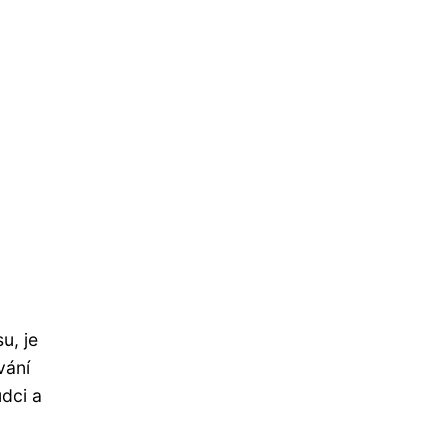
u, je
vání
ůdci a