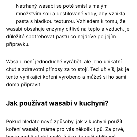
Natrhaný wasabi se poté smísí s malým
množstvím soli a destilované vody, aby vznikla
pasta s hladkou texturou. Vzhledem k tomu, že
wasabi obsahuje enzymy citlivé na teplo a vzduch, je
důležité spotřebovat pastu co nejdříve po jejím
přípravku.
Wasabi není jednoduché vyrábět, ale jeho unikátní
chuť a zdravotní přínosy za to stojí. Teď už víš, jak je
tento vynikající koření vyrobeno a můžeš si ho sami
doma připravit.
Jak používat wasabi v kuchyni?
Pokud hledáte nové způsoby, jak v kuchyni použít
koření wasabi, máme pro vás několik tipů. Za prvé,
byste mohli přidat malý lžičku do vaší oblíbené