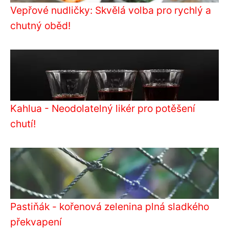
Vepřové nudličky: Skvělá volba pro rychlý a
chutný oběd!
Kahlua - Neodolatelný likér pro potěšení
chutí!
Pastiňák - kořenová zelenina plná sladkého
překvapení