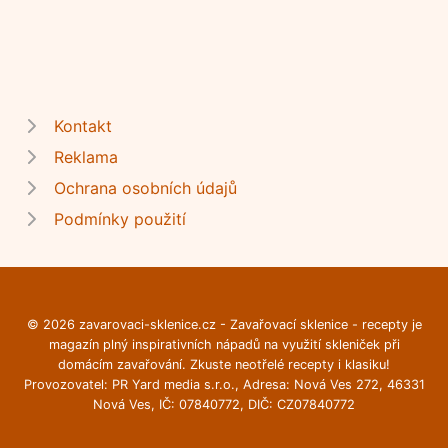
Kontakt
Reklama
Ochrana osobních údajů
Podmínky použití
© 2026 zavarovaci-sklenice.cz - Zavařovací sklenice - recepty je
magazín plný inspirativních nápadů na využití skleniček při
domácím zavařování. Zkuste neotřelé recepty i klasiku!
Provozovatel: PR Yard media s.r.o., Adresa: Nová Ves 272, 46331
Nová Ves, IČ: 07840772, DIČ: CZ07840772