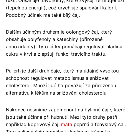
tuků. Obsahuje flavonoidy, které zvyšují termogenezi
(tepelnou energii), což urychluje spalování kalorií.
Podobný účinek má také bílý čaj.
Dalším účinným druhem je oolongový čaj, který
obsahuje polyfenoly a katechiny (přirozené
antioxidanty). Tyto látky pomáhají regulovat hladinu
cukru v krvi a zlepšují funkci trávicího traktu.
Pu-erh je další druh čaje, který má údajně vysokou
schopnost regulovat metabolismus a snižovat
cholesterol. Mnozí lidé ho považují za přirozenou
alternativu k lékům na snižování cholesterolu.
Nakonec nesmíme zapomenout na bylinné čaje, které
jsou také účinné při hubnutí. Mezi tyto druhy patří
například kopřivový čaj,
máta
peprná a fenyklový čaj.
Tyto bylinné čaje pomáhají zlepšovat trávení a