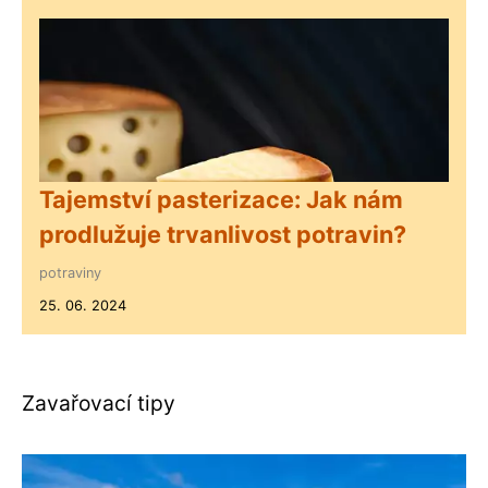
Tajemství pasterizace: Jak nám
prodlužuje trvanlivost potravin?
potraviny
25. 06. 2024
Zavařovací tipy