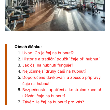
Obsah článku:
Úvod: Co je čaj na hubnutí?
Historie a tradiční použití čaje při hubnutí
Jak čaj na hubnutí funguje?
Nejúčinnější druhy čajů na hubnutí
Doporučené dávkování a způsob přípravy
čaje na hubnutí
Bezpečnostní opatření a kontraindikace při
užívání čaje na hubnutí
Závěr: Je čaj na hubnutí pro vás?