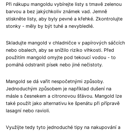
Při nákupu mangoldu vybírejte listy s tmavě zelenou
barvou a bez jakýchkoliv známek vad. Jemně
stiskněte listy, aby byly pevné a křehké. Zkontrolujte
stonky - měly by být tuhé a nevybledlé.
Skladujte mangold v chladničce v papírových sáčcích
nebo obalech, aby se snížilo riziko vlhkosti. Před
použitím mangold omyjte pod tekoucí vodou - to
pomáhá odstranit písek nebo jiné nečistoty.
Mangold se dá vařit nespočetnými způsoby.
Jednoduchým způsobem je například dušení na
másle s česnekem a citronovou šťávou. Mangold lze
také použít jako alternativu ke špenátu při přípravě
lasagní nebo ravioli.
Využijte tedy tyto jednoduché tipy na nakupování a