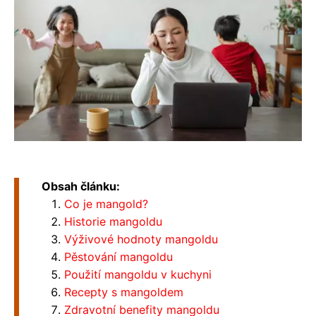
Obsah článku:
Co je mangold?
Historie mangoldu
Výživové hodnoty mangoldu
Pěstování mangoldu
Použití mangoldu v kuchyni
Recepty s mangoldem
Zdravotní benefity mangoldu