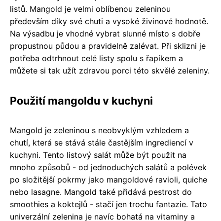
listů. Mangold je velmi oblíbenou zeleninou
především díky své chuti a vysoké živinové hodnotě.
Na výsadbu je vhodné vybrat slunné místo s dobře
propustnou půdou a pravidelně zalévat. Při sklizni je
potřeba odtrhnout celé listy spolu s řapíkem a
můžete si tak užít zdravou porci této skvělé zeleniny.
Použití mangoldu v kuchyni
Mangold je zeleninou s neobvyklým vzhledem a
chutí, která se stává stále častějším ingrediencí v
kuchyni. Tento listový salát může být použit na
mnoho způsobů - od jednoduchých salátů a polévek
po složitější pokrmy jako mangoldové ravioli, quiche
nebo lasagne. Mangold také přidává pestrost do
smoothies a koktejlů - stačí jen trochu fantazie. Tato
univerzální zelenina je navíc bohatá na vitaminy a