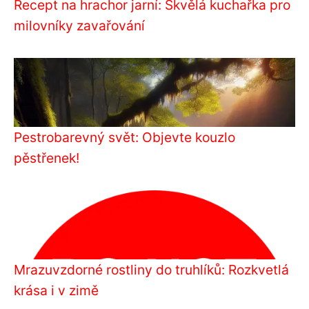
Recept na hrachor jarní: Skvělá kuchařka pro
milovníky zavařování
Pestrobarevný svět: Objevte kouzlo
pěstřenek!
Mrazuvzdorné rostliny do truhlíků: Rozkvetlá
krása i v zimě