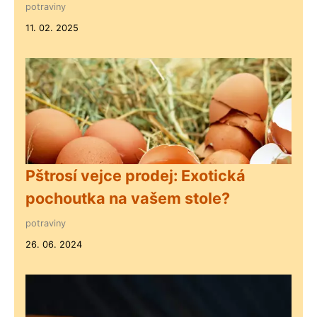
potraviny
11. 02. 2025
Pštrosí vejce prodej: Exotická
pochoutka na vašem stole?
potraviny
26. 06. 2024